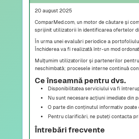
20 august 2025
ComparMed.com, un motor de căutare și compa
sprijinit utilizatorii în identificarea ofertelor 
În urma unei evaluări periodice a portofoliului
Închiderea va fi realizată într-un mod ordonat
Mulțumim utilizatorilor și partenerilor pentru
neschimbată; procesele interne continuă con
Ce înseamnă pentru dvs.
Disponibilitatea serviciului va fi întreru
Nu sunt necesare acțiuni imediate din par
O parte din conținutul informativ poate d
Pentru clarificări, ne puteți contacta pr
Întrebări frecvente