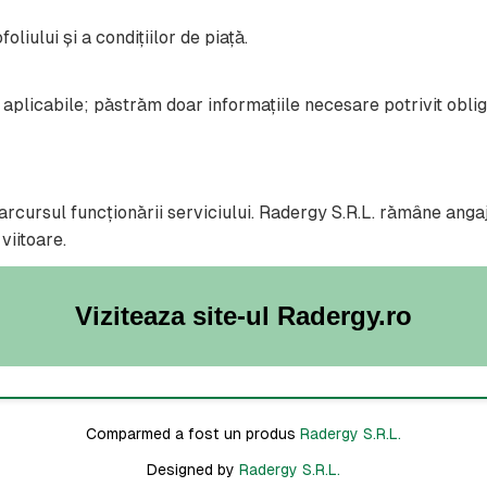
oliului și a condițiilor de piață.
aplicabile; păstrăm doar informațiile necesare potrivit obliga
rcursul funcționării serviciului. Radergy S.R.L. rămâne angaja
 viitoare.
Viziteaza site-ul Radergy.ro
Comparmed a fost un produs
Radergy S.R.L.
Designed by
Radergy S.R.L.