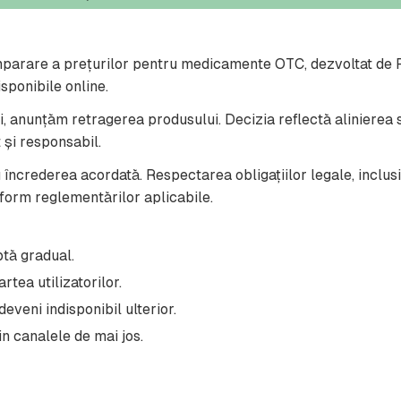
rare a prețurilor pentru medicamente OTC, dezvoltat de Rad
disponibile online.
, anunțăm retragerea produsului. Decizia reflectă alinierea str
 și responsabil.
 încrederea acordată. Respectarea obligațiilor legale, inclus
form reglementărilor aplicabile.
ptă gradual.
tea utilizatorilor.
eveni indisponibil ulterior.
in canalele de mai jos.