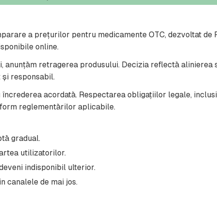
rare a prețurilor pentru medicamente OTC, dezvoltat de Rad
disponibile online.
, anunțăm retragerea produsului. Decizia reflectă alinierea str
 și responsabil.
 încrederea acordată. Respectarea obligațiilor legale, inclus
form reglementărilor aplicabile.
ptă gradual.
tea utilizatorilor.
eveni indisponibil ulterior.
in canalele de mai jos.