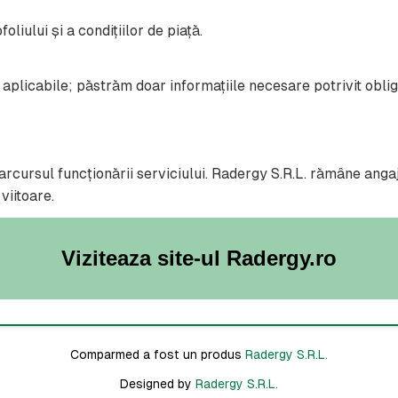
oliului și a condițiilor de piață.
aplicabile; păstrăm doar informațiile necesare potrivit obliga
rcursul funcționării serviciului. Radergy S.R.L. rămâne angaja
 viitoare.
Viziteaza site-ul Radergy.ro
Comparmed a fost un produs
Radergy S.R.L.
Designed by
Radergy S.R.L.