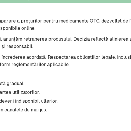
rare a prețurilor pentru medicamente OTC, dezvoltat de Rad
disponibile online.
, anunțăm retragerea produsului. Decizia reflectă alinierea str
 și responsabil.
 încrederea acordată. Respectarea obligațiilor legale, inclus
form reglementărilor aplicabile.
ptă gradual.
tea utilizatorilor.
eveni indisponibil ulterior.
in canalele de mai jos.