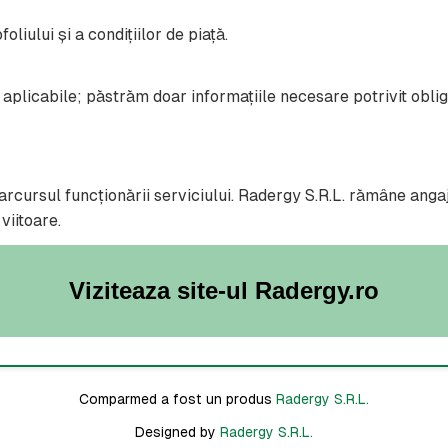
oliului și a condițiilor de piață.
aplicabile; păstrăm doar informațiile necesare potrivit obliga
rcursul funcționării serviciului. Radergy S.R.L. rămâne angaja
 viitoare.
Viziteaza site-ul Radergy.ro
Comparmed a fost un produs
Radergy S.R.L.
Designed by
Radergy S.R.L.